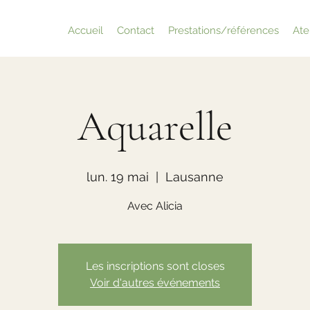
Accueil
Contact
Prestations/références
Atel
Aquarelle
lun. 19 mai
  |  
Lausanne
Avec Alicia
Les inscriptions sont closes
Voir d'autres événements