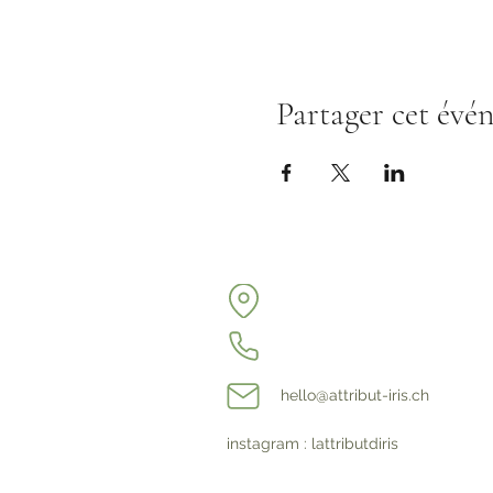
Partager cet évé
hello@attribut-iris.ch
instagram : lattributdiris