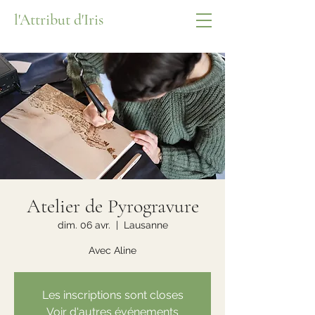
l'Attribut d'Iris
Atelier de Pyrogravure
dim. 06 avr.
  |  
Lausanne
Avec Aline
Les inscriptions sont closes
Voir d'autres événements