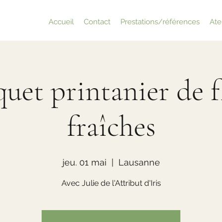
Accueil
Contact
Prestations/références
Atel
uet printanier de f
fraîches
jeu. 01 mai
  |  
Lausanne
Avec Julie de l'Attribut d'Iris