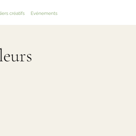
iers créatifs
Evénements
leurs