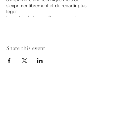
s'exprimer librement et de repartir plus
léger.
Le matériel et un petit en-cas sont
compris dans le prix et tu repartiras avec
ce que tu as créé.
Prix : 120.-
Share this event